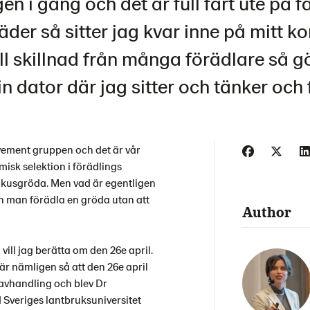
en i gång och det är full fart ute på f
der så sitter jag kvar inne på mitt ko
ll skillnad från många förädlare så gör
n dator där jag sitter och tänker och 
vement gruppen och det är vår
isk selektion i förädlings
okusgröda. Men vad är egentligen
n man förädla en gröda utan att
Author
vill jag berätta om den 26e april.
 är nämligen så att den 26e april
 avhandling och blev Dr
 Sveriges lantbruksuniversitet