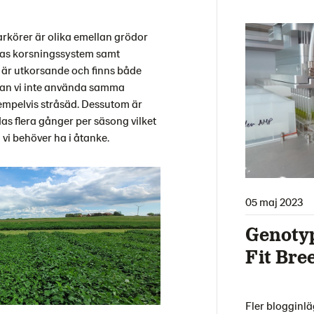
körer är olika emellan grödor
as korsningssystem samt
 är utkorsande och finns både
 kan vi inte använda samma
xempelvis stråsäd. Dessutom är
das flera gånger per säsong vilket
om vi behöver ha i åtanke.
05 maj 2023
Genotyp
Fit Bre
Fler blogginl