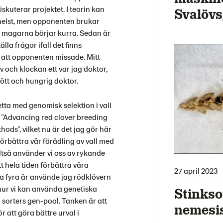
skuterar projektet. I teorin kan
Svalöv
helst, men opponenten brukar
r magarna börjar kurra. Sedan är
lla frågor ifall det finns
 att opponenten missade. Mitt
lv och klockan ett var jag doktor,
rött och hungrig doktor.
etta med genomisk selektion i vall
 ”Advancing red clover breeding
ds”, vilket nu är det jag gör här
rbättra vår förädling av vall med
ltså använder vi oss av rykande
t hela tiden förbättra våra
27 april 2023
 fyra år använde jag rödklövern
hur vi kan använda genetiska
Stinkso
a sorters gen-pool. Tanken är att
nemesi
 att göra bättre urval i