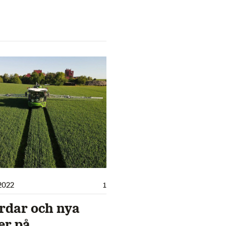
2022
1
rdar och nya
er på