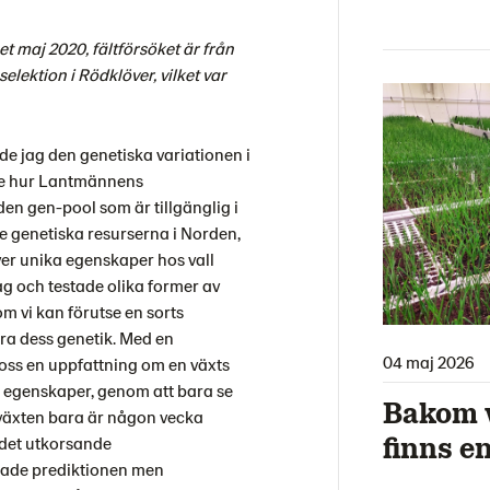
get maj 2020, fältförsöket är från
lektion i Rödklöver, vilket var
e jag den genetiska variationen i
 se hur Lantmännens
den gen-pool som är tillgänglig i
de genetiska resurserna i Norden,
ver unika egenskaper hos vall
ag och testade olika former av
om vi kan förutse en sorts
a dess genetik. Med en
04 maj 2026
 oss en uppfattning om en växts
a egenskaper, genom att bara se
Bakom v
 växten bara är någon vecka
finns e
 det utkorsande
rade prediktionen men