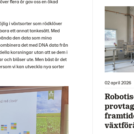
ver flera år gav oss en ökad
jlig i växtsorter som rödklöver
 bara ett annat tankesätt. Med
nvända den data som mina
, kombinera det med DNA data från
iella korsningar utan att se dem i
ar och blåser ute. Men bäst är det
rsom vi kan utveckla nya sorter
02 april 2026
Robotis
provtag
framtid
växtför