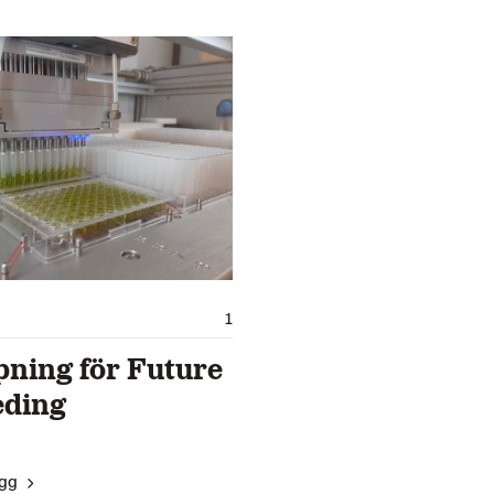
1
ning för Future
eding
ägg