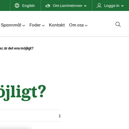
English
Om Lantmännen
Logga in
Spannmål
Foder
Kontakt
Om oss
r, är det ens möjligt?
jligt?
1