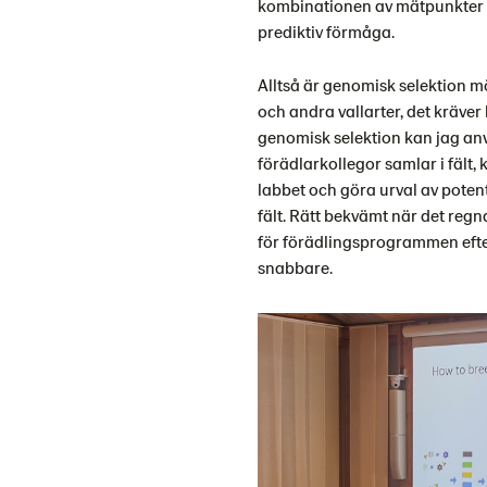
kombinationen av mätpunkter ö
prediktiv förmåga.
Alltså är genomisk selektion mö
och andra vallarter, det kräver
genomisk selektion kan jag a
förädlarkollegor samlar i fält
labbet och göra urval av potent
fält. Rätt bekvämt när det regn
för förädlingsprogrammen efte
snabbare.