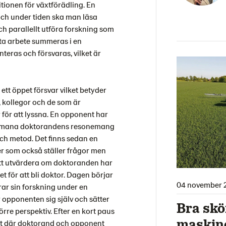
tionen för växtförädling. En
 och under tiden ska man läsa
ch parallellt utföra forskning som
tta arbete summeras i en
teras och försvaras, vilket är
 ett öppet försvar vilket betyder
, kollegor och de som är
för att lyssna. En opponent har
 utmana doktorandens resonemang
ch metod. Det finns sedan en
r som också ställer frågor men
att utvärdera om doktoranden har
 för att bli doktor. Dagen börjar
04 november 
ar sin forskning under en
opponenten sig själv och sätter
Bra skö
örre perspektiv. Efter en kort paus
maskin
ret där doktorand och opponent