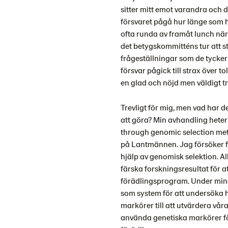
sitter mitt emot varandra och di
försvaret pågå hur länge som 
ofta runda av framåt lunch nä
det betygskommitténs tur att stä
frågeställningar som de tycker
försvar pågick till strax över to
en glad och nöjd men väldigt t
Trevligt för mig, men vad har d
att göra? Min avhandling heter
through genomic selection metho
på Lantmännen. Jag försöker fö
hjälp av genomisk selektion. Al
färska forskningsresultat för at
förädlingsprogram. Under mina
som system för att undersöka 
markörer till att utvärdera vår
använda genetiska markörer för