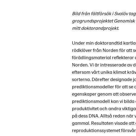
Bild från fältförsök i Svalöv ta
grogrundsprojektet Genomisk se
mitt doktorandprojekt.
Under min doktorandtid kartlad
rödklöver från Norden för att
förädlingsmaterial reflekterar 
Norden. Vi är intresserade av 
eftersom vårt unika klimat krä
sorterna. Därefter designade j
prediktionsmodeller för att se 
egenskaper genom att observer
prediktionsmodell kan vi bilda
produktivitet och andra viktig
på dess DNA. Alltså redan när
gammal. Resultaten visade att
reproduktionssystemet försvå