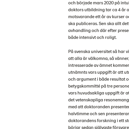
och började mars 2020 på intui
doktors utbildning tar ca 4 år
motsvarande ett år av kurser o
ska publiceras. Sen ska allt de
avhandling och där efter presen
både intensivt och roligt.
På svenska universitet så har vi
att alla är välkomna, så vänner
intresserade av ämnet kommer 
utnämnts vars uppgift är att
och argument i både resultat o
betygskommitté på tre persone
vars huvudsakliga uppgift är 
det vetenskapliga resonemanget
med att doktoranden presenter
halvtimme och sen presenterar 
doktorandens forskning i ett st
börjar sedan självaste försva