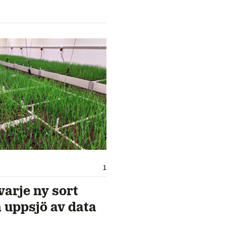
1
arje ny sort
n uppsjö av data