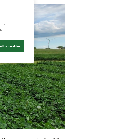
ttra
r.
alla cookies