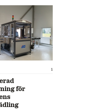
1
erad
ning för
ens
ädling