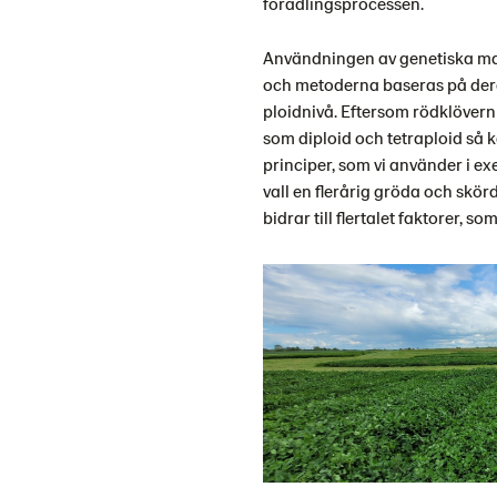
förädlingsprocessen.
Användningen av genetiska mar
och metoderna baseras på der
ploidnivå. Eftersom rödklövern
som diploid och tetraploid så
principer, som vi använder i e
vall en flerårig gröda och skör
bidrar till flertalet faktorer, s