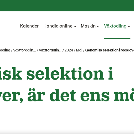
Kalender
Handla online
Maskin
Växtodling
odling
Växtförädlin...
Växtförädlin...
2024
Maj
Genomisk selektion i rödklöve
k selektion i
er, är det ens mö