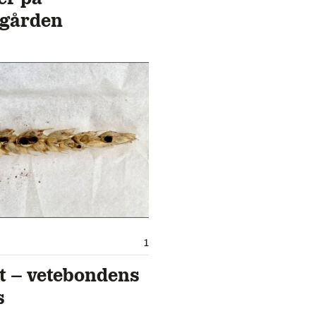
sgården
1
t – vetebondens
s