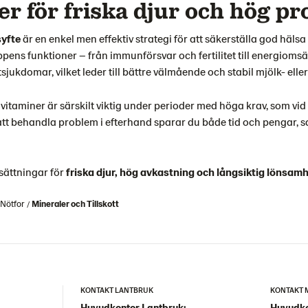
r för friska djur och hög p
syfte
är en enkel men effektiv strategi för att säkerställa god hä
pens funktioner – från immunförsvar och fertilitet till energiomsätt
jukdomar, vilket leder till bättre välmående och stabil mjölk- elle
vitaminer är särskilt viktig under perioder med höga krav, som vid 
 att behandla problem i efterhand sparar du både tid och pengar, 
sättningar för
friska djur, hög avkastning och långsiktig lönsam
Nötfor
Mineraler och Tillskott
KONTAKT LANTBRUK
KONTAKT 
Huvudkontor Lantbruk:
Huvudko