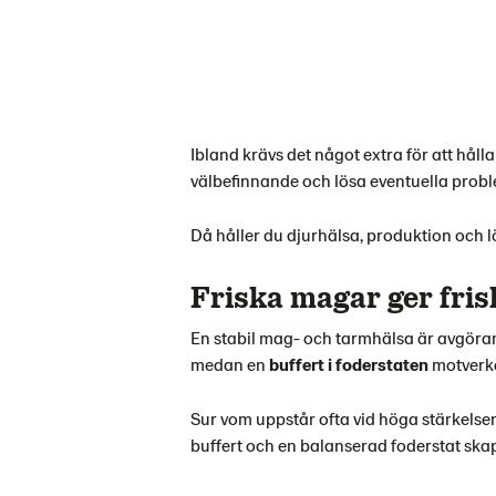
Ibland krävs det något extra för att håll
välbefinnande och lösa eventuella probl
Då håller du djurhälsa, produktion och
Friska magar ger fris
En stabil mag- och tarmhälsa är avgöra
medan en
buffert i foderstaten
motverka
Sur vom uppstår ofta vid höga stärkelsen
buffert och en balanserad foderstat skap