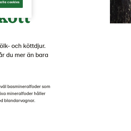
alla cookies
kott
lk- och köttdjur.
år du mer än bara
såväl basmineralfoder som
ixa mineralfoder håller
ed blandarvagnar.