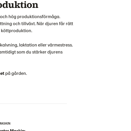
roduktion
lsa och hög produktionsförmåga.
ning och tillväxt. När djuren får rätt
r köttproduktion.
kalvning, laktation eller värmestress.
samtidigt som du stärker djurens
het
på gården.
MASKIN
ntor Maskin: