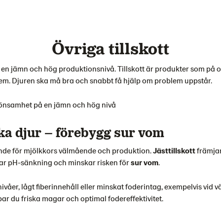
Övriga tillskott
a en jämn och hög produktionsnivå. Tillskott är produkter som på oli
em. Djuren ska må bra och snabbt få hjälp om problem uppstår.
 lönsamhet på en jämn och hög nivå
ka djur – förebygg sur vom
nde för mjölkkors välmående och produktion.
Jästtillskott
främjar
r pH-sänkning och minskar risken för
sur vom
.
ivåer, lågt fiberinnehåll eller minskat foderintag, exempelvis vid 
ar du friska magar och optimal fodereffektivitet.