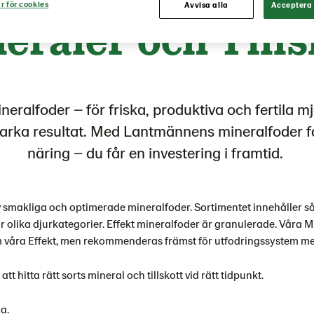
r för cookies
Avvisa alla
Acceptera 
eraler och Tills
ralfoder – för friska, produktiva och fertila mjö
starka resultat. Med Lantmännens mineralfoder f
näring – du får en investering i framtid.
 av smakliga och optimerade mineralfoder. Sortimentet innehåller 
r olika djurkategorier. Effekt mineralfoder är granulerade. Våra M
våra Effekt, men rekommenderas främst för utfodringssystem m
tt hitta rätt sorts mineral och tillskott vid rätt tidpunkt.
ja.