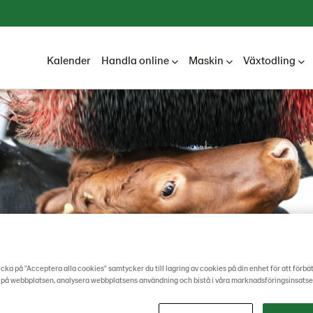
Kalender
Handla online
Maskin
Växtodling
cka på "Acceptera alla cookies" samtycker du till lagring av cookies på din enhet för att förbä
 på webbplatsen, analysera webbplatsens användning och bistå i våra marknadsföringsinsatse
Lantmännen Lantbruk & Maskin
Foder
Nötfor
Mineraler och Tillskott