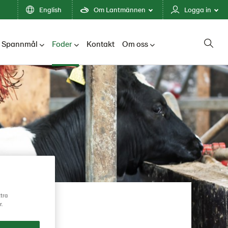
English
Om Lantmännen
Logga in
Spannmål
Foder
Kontakt
Om oss
ttra
r.