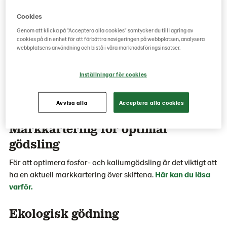
Hos Lantmännen handlar du gödning av hög kvalitet, till rätt
Cookies
pris och med trygg support. Allt mineralgödsel du behöver
Genom att klicka på "Acceptera alla cookies" samtycker du till lagring av
hittar du hos Lantmännen. För att sprida gödselmedlet kan
cookies på din enhet för att förbättra navigeringen på webbplatsen, analysera
du hos oss köpa Bogballes mineralgödselspridare.
webbplatsens användning och bistå i våra marknadsföringsinsatser.
Produkter för växtnäring på Lantmännen
Inställningar för cookies
Lantbruks e-handel
Våra mineralgödselspridare från Bogballe
Avvisa alla
Acceptera alla cookies
Markkartering för optimal
gödsling
För att optimera fosfor- och kaliumgödsling är det viktigt att
ha en aktuell markkartering över skiftena.
Här kan du läsa
varför.
Ekologisk gödning