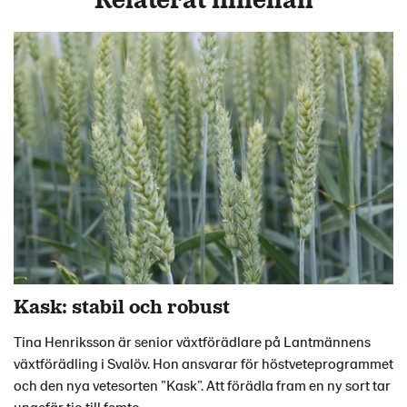
Kask: stabil och robust
Tina Henriksson är senior växtförädlare på Lantmännens
växtförädling i Svalöv. Hon ansvarar för höstveteprogrammet
och den nya vetesorten ”Kask”. Att förädla fram en ny sort tar
ungefär tio till femto...