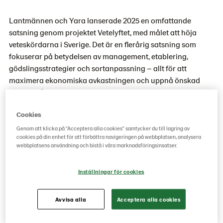
Lantmännen och Yara lanserade 2025 en omfattande
satsning genom projektet Vetelyftet, med målet att höja
veteskördarna i Sverige. Det är en flerårig satsning som
fokuserar på betydelsen av management, etablering,
gödslingsstrategier och sortanpassning – allt för att
maximera ekonomiska avkastningen och uppnå önskad
kvalitet på varje enskilt fält. Syftet med projektet är att
kombinera den senaste forskningen med praktiska
Cookies
erfarenheter från de senaste årens varierande
odlingsförhållanden, för att ta fram konkreta och
Genom att klicka på "Acceptera alla cookies" samtycker du till lagring av
cookies på din enhet för att förbättra navigeringen på webbplatsen, analysera
användbara råd till lantbrukare.
webbplatsens användning och bistå i våra marknadsföringsinsatser.
Vetelyftet är en flerårig satsning från
Lantmännen och Yara
,
Inställningar för cookies
lanserad 2025, med målet att höja veteskördarna i Sverige
och stärka lönsamheten i svensk veteodling. Fokus ligger på
att maximera både avkastning och kvalitet i höstvete genom
Avvisa alla
Acceptera alla cookies
rätt åtgärd på rätt plats.