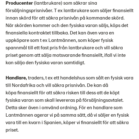
Producenter
(lantbrukare) som säkrar sina
försäljningsprisnivåer. T ex lantbrukare som säljer finansiellt
innan skörd för att säkra prisnivån på kommande skörd.
När skörden kommer och den fysiska varan säljs, köps det
finansiella kontraktet tillbaka. Det kan även vara en
uppköpare som t ex Lantmännen, som köper fysisk
spannmål till ett fast pris från lantbrukare och vill säkra
priset genom att sälja motsvarande finansiellt, ifall vi inte
kan sälja den fysiska varan samtidigt.
Handlare,
traders, t ex ett handelshus som sålt en fysisk vara
till Nordafrika och vill säkra prisnivån. De kan då
köpa finansiellt för att säkra risken till dess att de köpt
fysiska varan som skall levereras på försäljningsavtalet.
Detta sker även i omvänd ordning. För en handlare som
Lantmännen agerar vi på samma sätt, då vi säljer en fysisk
vara till en kvarn i Spanien, köper vi finansiellt för att säkra
priset.