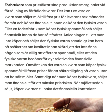
Förbrukare
som prissäkrar sina produktionsmarginaler vid
försäljning av förädlade varor. Det kan t ex vara en
kvarn som säljer mjöl till fast pris för leverans sex månader
framåt och köper finansiellt innan de köpt den fysiska varan.
Eller en foderfabrik som köper fysisk spannmål och säljer
finansiellt innan de har sålt fodret. Anledningen till att man
inte köper och säljer den fysiska varan samtidigt kan bero
på osäkerhet om kvalitet innan skörd, att det inte finns
någon som är villig att offerera spannmål, eller att den
fysiska varan bedöms för dyr relativt den finansiella
marknaden. Omvänt kan det vara en kvarn som köper fysisk
spannmål till fasta priser för att säkra tillgång på varan utan
att ha sålt mjölet. Samtidigt när man köper fysisk vara, säljer
man finansiellt för att minska prisrisken. När mjölet sedan
säljs, köper kvarnen tillbaka det finansiella kontraktet.