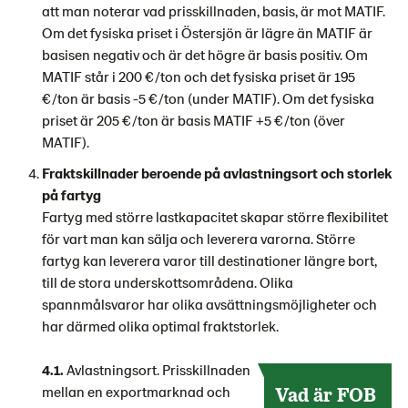
att man noterar vad prisskillnaden, basis, är mot MATIF.
Om det fysiska priset i Östersjön är lägre än MATIF är
basisen negativ och är det högre är basis positiv. Om
MATIF står i 200 €/ton och det fysiska priset är 195
€/ton är basis -5 €/ton (under MATIF). Om det fysiska
priset är 205 €/ton är basis MATIF +5 €/ton (över
MATIF).
Fraktskillnader beroende på avlastningsort och storlek
på fartyg
Fartyg med större lastkapacitet skapar större flexibilitet
för vart man kan sälja och leverera varorna. Större
fartyg kan leverera varor till destinationer längre bort,
till de stora underskottsområdena. Olika
spannmålsvaror har olika avsättningsmöjligheter och
har därmed olika optimal fraktstorlek.
4.1.
Avlastningsort. Prisskillnaden
mellan en exportmarknad och
Vad är FOB