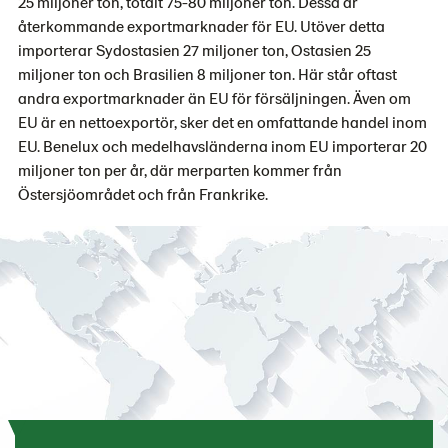
25 miljoner ton, totalt 75-80 miljoner ton. Dessa är
återkommande exportmarknader för EU. Utöver detta
importerar Sydostasien 27 miljoner ton, Ostasien 25
miljoner ton och Brasilien 8 miljoner ton. Här står oftast
andra exportmarknader än EU för försäljningen. Även om
EU är en nettoexportör, sker det en omfattande handel inom
EU. Benelux och medelhavsländerna inom EU importerar 20
miljoner ton per år, där merparten kommer från
Östersjöområdet och från Frankrike.