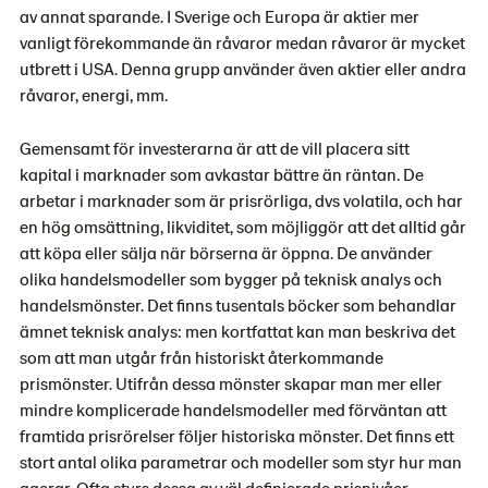
av annat sparande. I Sverige och Europa är aktier mer
vanligt förekommande än råvaror medan råvaror är mycket
utbrett i USA. Denna grupp använder även aktier eller andra
råvaror, energi, mm.
Gemensamt för investerarna är att de vill placera sitt
kapital i marknader som avkastar bättre än räntan. De
arbetar i marknader som är prisrörliga, dvs volatila, och har
en hög omsättning, likviditet, som möjliggör att det alltid går
att köpa eller sälja när börserna är öppna. De använder
olika handelsmodeller som bygger på teknisk analys och
handelsmönster. Det finns tusentals böcker som behandlar
ämnet teknisk analys: men kortfattat kan man beskriva det
som att man utgår från historiskt återkommande
prismönster. Utifrån dessa mönster skapar man mer eller
mindre komplicerade handelsmodeller med förväntan att
framtida prisrörelser följer historiska mönster. Det finns ett
stort antal olika parametrar och modeller som styr hur man
agerar. Ofta styrs dessa av väl definierade prisnivåer,