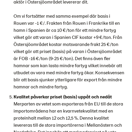
aktör i Östersjöområdet levererar dit.
Om vi fortsätter med samma exempel där basis i
Rouen var -1 €/. Frakten från Rouen i Frankrike till en
hamn i Spanien är ca 10 €/ton för ett mindre fartyg
vilket gör att varan i Spanien CIF kostar +9 €/ton. Från
Östersjöområdet kostar motsvarande frakt 25 €/ton
vilket gör att priset (basis) på varan i Östersjöområdet
är FOB -16 €/ton (9-25 €/ton). Det finns även fler
hamnar som kan lasta mindre fartyg vilket innebär att
utbudet av vara med mindre fartyg ökar. Konsekvensen
blir att basis sjunker ytterligare för export från mindre
hamnar och mindre fartyg.
Kvalitet påverkar priset (basis) uppåt och nedåt
Merparten av vetet som exporteras från EU till de stora
importområdena har en kvarnvetekvalitet med en
proteinhalt mellan 12 och 12,5 %. Denna kvalitet
levereras till de stora importörerna i Mellanöstern och
Nordafrika. Det innebär att marknadspriset på vete