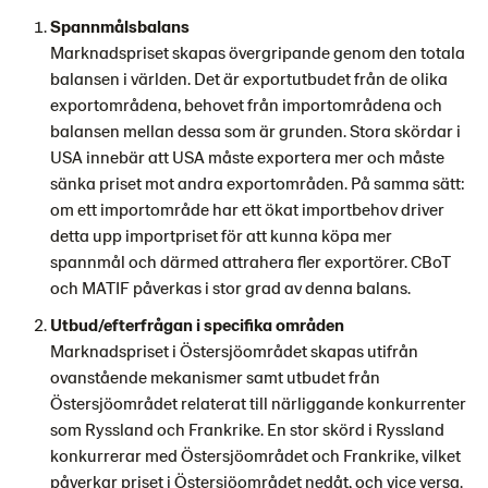
Spannmålsbalans
Marknadspriset skapas övergripande genom den totala
balansen i världen. Det är exportutbudet från de olika
exportområdena, behovet från importområdena och
balansen mellan dessa som är grunden. Stora skördar i
USA innebär att USA måste exportera mer och måste
sänka priset mot andra exportområden. På samma sätt:
om ett importområde har ett ökat importbehov driver
detta upp importpriset för att kunna köpa mer
spannmål och därmed attrahera fler exportörer. CBoT
och MATIF påverkas i stor grad av denna balans.
Utbud/efterfrågan i specifika områden
Marknadspriset i Östersjöområdet skapas utifrån
ovanstående mekanismer samt utbudet från
Östersjöområdet relaterat till närliggande konkurrenter
som Ryssland och Frankrike. En stor skörd i Ryssland
konkurrerar med Östersjöområdet och Frankrike, vilket
påverkar priset i Östersjöområdet nedåt, och vice versa.