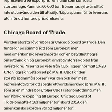
representera ett exportpris i en hamn som kan lasta
stortonnage, Panmax, 60 000 ton. Börsernas syfte är alltså
inte att använda den till att sälja/köpa spannmål för leverans
utan för att hantera prisrörelserna.
Chicago Board of Trade
Världen största råvarubörs är Chicago board av Trade. Den
fungerar på samma sätt som Euronext, men
med amerikanska leveransorter och en betydligt högre
omsättning än på Euronext, drivet av större kapital från
investerare. Priserna på vete från CBoT ligger normalt 10-20
€/ton lägre än vetepriset på MATIF. CBoT är den
största spannmålsbörsen i världen och den mest
representativa för att spegla ett världsmarknadspris. MATIF,
som är en mindre börs, följer CBoT i stor omfattning, men
har starkare koppling till Europa. Chicago Board of
Trade omsatte 4 163 miljoner ton skörd 2019, den
amerikanska skörden var 52 miljoner ton.