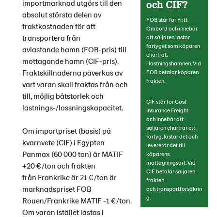
importmarknad utgörs till den
och CIF?
absolut största delen av
FOB står för Fritt
fraktkostnaden för att
Ombord och innebär
transportera från
att säljaren lastar
fartyget som köparen
avlastande hamn (FOB-pris) till
chartrat,
mottagande hamn (CIF-pris).
i lastningshamnen. Vid
Fraktskillnaderna påverkas av
FOB betalar köparen
frakten.
vart varan skall fraktas från och
till, möjlig båtstorlek och
CIF står för Cost
lastnings-/lossningskapacitet.
Insurance Freight
och innebär att
säljaren chartrar ett
Om importpriset (basis) på
fartyg, lastar det och
kvarnvete (CIF) i Egypten
levererar det till
Panmax (60 000 ton) är MATIF
köparens
mottagningsort. Vid
+20 €/ton och frakten
CIF betalar säljaren
från Frankrike är 21 €/ton är
frakten
marknadspriset FOB
och transportförsäkrin
g.
Rouen/Frankrike MATIF -1 €/ton.
Om varan istället lastas i