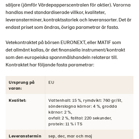
säljare (jämför Värdepapperscentralen för aktier). Varorna
handlas med standardiserade villkor, kvaliteter,
leveransterminer, kontraktsstorlek och leveransorter. Det är
endast priset som ändras, övriga parametrar är fasta.
Vetekontraktet på börsen EURONEXT, eller MATIF som
det allmänt kallas, är det finansiella instrument/kontrakt
som den europeiska spannmålshandeln relaterar till.
Kontraktet har följande fasta parametrar:
Ursprung på
EU
varan:
Kvalitet:
Vattenhalt: 15 %, rymdvikt: 760 gr/lit,
sönderslagna kärnor: 4 %, grodda
kärnor: 2 %,
avfall: 2 %, falltal: 220 sekunder,
protein: 11 % i TS
Leveranstermin
sep, dec, mar och maj