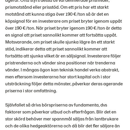
prismotstånd eller prisstöd. Om ett pris har ett starkt
motstånd att kunna stiga över 190 €/ton så är det en
köpsignal för en investerare om priset bryter igenom uppåt
över 190 €/ton. När priset bryter igenom 190 €/ton är detta
en signal att priset sannolikt kommer att fortsätta uppåt.
Motsvarande, om priset skulle sjunka lägre än ett starkt
stöd, indikerar detta att priset sannolikt kommer att
fortsätta att sjunka vilket är en säljsignal. Investerare följer
pristrenderna och vänder sina positioner när trenderna
vänder. I mångas ögon kan teknisk handel verka abstrakt,
men eftersom investerarna har stort kapital och i stor
utsträckning följer detta mönster, påverkar deras agerande
priserna i stor omfattning.
Självfallet så drivs börspriserna av fundamenta, dvs
faktorer som påverkar utbud och efterfrågan. Blir det en
stor skörd behöver mer spannmål säljas från lantbrukare
och de olika hedgeaktörerna och då blir det fler säljare än