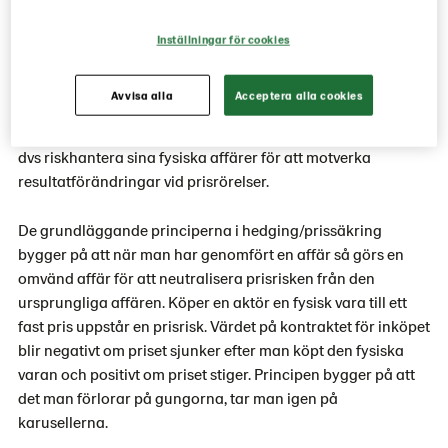
Aktörerna som handlar finansiellt kan grovt delas in i
Inställningar för cookies
två grupper: hedgeaktörer och investerare.
Hedgeaktörer
Avvisa alla
Acceptera alla cookies
Hedgeaktörer använder MATIF för att prissäkra,
dvs riskhantera sina fysiska affärer för att motverka
resultatförändringar vid prisrörelser.
De grundläggande principerna i hedging/prissäkring
bygger på att när man har genomfört en affär så görs en
omvänd affär för att neutralisera prisrisken från den
ursprungliga affären. Köper en aktör en fysisk vara till ett
fast pris uppstår en prisrisk. Värdet på kontraktet för inköpet
blir negativt om priset sjunker efter man köpt den fysiska
varan och positivt om priset stiger. Principen bygger på att
det man förlorar på gungorna, tar man igen på
karusellerna.