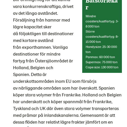
Båtstorleka
vara konkurrenskraftiga, drivet
r
av det långa avståndet.
Mindre
Försäljning från hamnar med
coasters/kustfartyg: 3-
lägre kapacitet sker
8 000 ton
Större
då följaktligen till destinationer
coasters/kustfartyg: 8-
med kortare avstånd
15 000 ton
från exporthamnen. Vanliga
Handysize: 25-30 000
ton
destinationer för mindre
Panmax: 60 000 ton
fartyg från Östersjöområdet är
Supermax: 75 000 ton
Holland, Belgien och
Cape size: 130 000 ton
Spanien. Detta är
underskottsområden inom EU som försörjs
av närliggande områden som har överskott. Spanien
köper stora volymer från Frankrike. Holland och Belgien
har underskott och köper spannmål från Frankrike,
Tyskland och UK där även stora volymer transporteras
med pråmar på inlandskanalerna. Gemensamt är att
dessa flöden har relativt lägre frakter jämfört om en