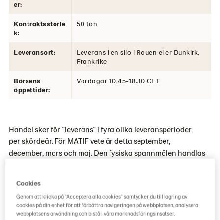
er:
Kontraktsstorle
50 ton
k:
Leveransort:
Leverans i en silo i Rouen eller Dunkirk,
Frankrike
Börsens
Vardagar 10.45-18.30 CET
öppettider:
Handel sker för ”leverans” i fyra olika leveransperioder
per skördeår. För MATIF vete är detta september,
december, mars och maj. Den fysiska spannmålen handlas
för leverans under årets alla månader vilket alltså skiljer sig
mot finansiellt, som bara handlas för leverans vid fyra
Cookies
månader av tolv.
Genom att klicka på "Acceptera alla cookies" samtycker du till lagring av
cookies på din enhet för att förbättra navigeringen på webbplatsen, analysera
Aktörer som handlar finansiellt
webbplatsens användning och bistå i våra marknadsföringsinsatser.