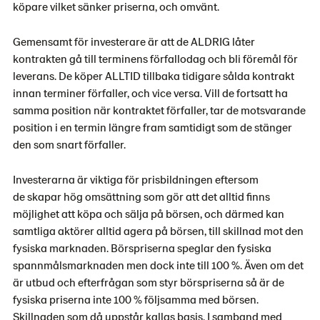
köpare vilket sänker priserna, och omvänt.
Gemensamt för investerare är att de ALDRIG låter
kontrakten gå till terminens förfallodag och bli föremål för
leverans. De köper ALLTID tillbaka tidigare sålda kontrakt
innan terminer förfaller, och vice versa. Vill de fortsatt ha
samma position när kontraktet förfaller, tar de motsvarande
position i en termin längre fram samtidigt som de stänger
den som snart förfaller.
Investerarna är viktiga för prisbildningen eftersom
de skapar hög omsättning som gör att det alltid finns
möjlighet att köpa och sälja på börsen, och därmed kan
samtliga aktörer alltid agera på börsen, till skillnad mot den
fysiska marknaden. Börspriserna speglar den fysiska
spannmålsmarknaden men dock inte till 100 %. Även om det
är utbud och efterfrågan som styr börspriserna så är de
fysiska priserna inte 100 % följsamma med börsen.
Skillnaden som då uppstår kallas basis. I samband med