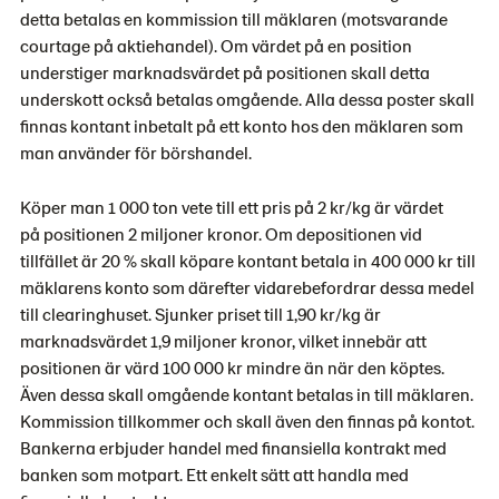
detta betalas en kommission till mäklaren (motsvarande
courtage på aktiehandel). Om värdet på en position
understiger marknadsvärdet på positionen skall detta
underskott också betalas omgående. Alla dessa poster skall
finnas kontant inbetalt på ett konto hos den mäklaren som
man använder för börshandel.
Köper man 1 000 ton vete till ett pris på 2 kr/kg är värdet
på positionen 2 miljoner kronor. Om depositionen vid
tillfället är 20 % skall köpare kontant betala in 400 000 kr till
mäklarens konto som därefter vidarebefordrar dessa medel
till clearinghuset. Sjunker priset till 1,90 kr/kg är
marknadsvärdet 1,9 miljoner kronor, vilket innebär att
positionen är värd 100 000 kr mindre än när den köptes.
Även dessa skall omgående kontant betalas in till mäklaren.
Kommission tillkommer och skall även den finnas på kontot.
Bankerna erbjuder handel med finansiella kontrakt med
banken som motpart. Ett enkelt sätt att handla med