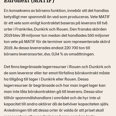
Euronext (MATIF)
En konsekvens av börsens funktion, innebär att det handlas
betydligt mer spannmål än vad som produceras. Vete MATIF
är ett vete som enligt kontraktet baseras på leverans till två
orter i Frankrike, Dunkirk och Rouen. Den franska skörden
2019 blev 39 miljoner ton medan det handlades 550 miljoner
ton vete på MATIF för de terminer som representerade skörd
2019. Av dessa levererades endast 220 700 ton till
börsens leveransorter, dvs. 0,04 % av omsättningen.
Det finns begränsade lagerresurser i Rouen och Dunkirk och
de som levererar eller tar emot förfallna börskontrakt måste
ha tillgång till lager i Dunkirk eller Rouen. Dessa
lagerresurser är begränsade och har man inget lager kan
man inte låta börskontrakten gå till leverans. Dessa silor
tillhör spannmålshandlare i området och de hyr inte ut
kapacitet till andra aktörer då de behöver kapaciteten själv.
Anledningen till att dessa orter är valda är att priset skall