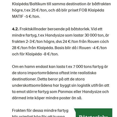
Klaipėda/Baltikum till samma destination är båtfrakten
högre, t ex 25 €/ton, och då blir priset FOB Klaipėda
MATIF -5 €/ton.
4.2.
Fraktskillnader beroende på båtstorlek. Vid ett
mindre fartyg, t ex Handysize som lastar 30 000 ton, är
frakten 2-3 €/ton högre, dvs 24 €/ton från Rouen cóch
28 €/ton från Klaipėda. Basis blir då i Rouen -4 €/ton
och för Klaipėda -8 €/ton.
Om en hamn endast kan lasta t ex 7 000 tons fartyg är
de stora importområdena oftast inte realistiska
destinationer. Detta beror på att de stora
underskottsområdena har byggt sin logistik utifrån att
ta emot större fartyg som Panmax eller Handysize och
därmed inte köper mindre poster än så.
Frakten för dessa mindre fartyg
blir orimligt hög för att kunna