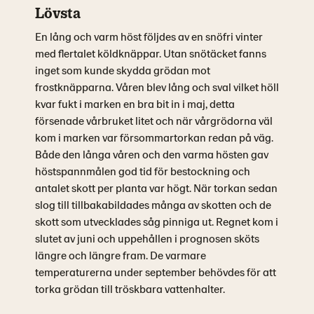
Lövsta
En lång och varm höst följdes av en snöfri vinter
med flertalet köldknäppar. Utan snötäcket fanns
inget som kunde skydda grödan mot
frostknäpparna. Våren blev lång och sval vilket höll
kvar fukt i marken en bra bit in i maj, detta
försenade vårbruket litet och när vårgrödorna väl
kom i marken var försommartorkan redan på väg.
Både den långa våren och den varma hösten gav
höstspannmålen god tid för bestockning och
antalet skott per planta var högt. När torkan sedan
slog till tillbakabildades många av skotten och de
skott som utvecklades såg pinniga ut. Regnet kom i
slutet av juni och uppehållen i prognosen sköts
längre och längre fram. De varmare
temperaturerna under september behövdes för att
torka grödan till tröskbara vattenhalter.