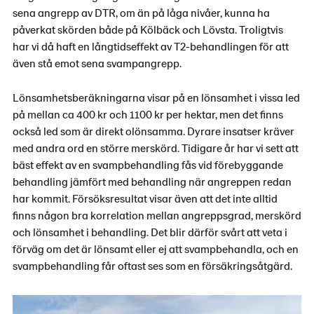
sena angrepp av DTR, om än på låga nivåer, kunna ha
påverkat skörden både på Kölbäck och Lövsta. Troligtvis
har vi då haft en långtidseffekt av T2-behandlingen för att
även stå emot sena svampangrepp.
Lönsamhetsberäkningarna visar på en lönsamhet i vissa led
på mellan ca 400 kr och 1100 kr per hektar, men det finns
också led som är direkt olönsamma. Dyrare insatser kräver
med andra ord en större merskörd. Tidigare år har vi sett att
bäst effekt av en svampbehandling fås vid förebyggande
behandling jämfört med behandling när angreppen redan
har kommit. Försöksresultat visar även att det inte alltid
finns någon bra korrelation mellan angreppsgrad, merskörd
och lönsamhet i behandling. Det blir därför svårt att veta i
förväg om det är lönsamt eller ej att svampbehandla, och en
svampbehandling får oftast ses som en försäkringsåtgärd.