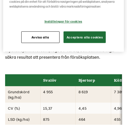
cookies på din enhet för att förbättra navigeringen på webbplatsen, analysera
webbplatsens användning och bistå i våra marknadsföringsinsatser.
Jämna försök på Kölbäck och Lövsta
Inställningar för cookies
I tabellen visas statistiska värden och grundskördar för de
olika försöksplatserna. Bjertorp, Kölbäck och Lövsta var alla
jämna och tillförlitliga försök. Torkan drabbade Svalöv hårt
Avvisa alla
Acceptera alla cookies
och det fanns torkfläckar i försöket. Svalöv var därför ett
mycket ojämnt försök (högt CV-värde) och det finns inga
säkra resultat att presentera från försöksplatsen.
Svalöv
Bjertorp
Kölbä
Grundskörd
4 955
8 619
7 389
(kg/ha)
CV (%)
15,37
4,45
4,96
LSD (kg/ha)
875
464
455