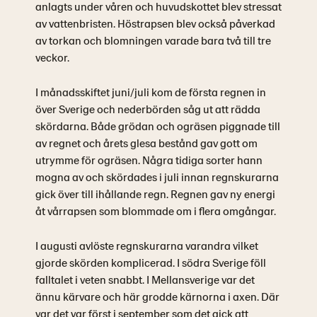
anlagts under våren och huvudskottet blev stressat
av vattenbristen. Höstrapsen blev också påverkad
av torkan och blomningen varade bara två till tre
veckor.
I månadsskiftet juni/juli kom de första regnen in
över Sverige och nederbörden såg ut att rädda
skördarna. Både grödan och ogräsen piggnade till
av regnet och årets glesa bestånd gav gott om
utrymme för ogräsen. Några tidiga sorter hann
mogna av och skördades i juli innan regnskurarna
gick över till ihållande regn. Regnen gav ny energi
åt vårrapsen som blommade om i flera omgångar.
I augusti avlöste regnskurarna varandra vilket
gjorde skörden komplicerad. I södra Sverige föll
falltalet i veten snabbt. I Mellansverige var det
ännu kärvare och här grodde kärnorna i axen. Där
var det var först i september som det gick att