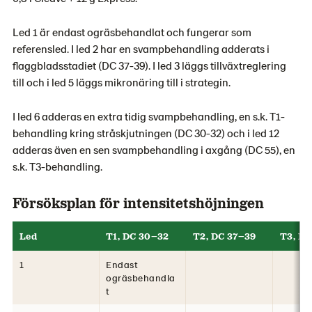
Led 1 är endast ogräsbehandlat och fungerar som
referensled. I led 2 har en svampbehandling adderats i
flaggbladsstadiet (DC 37-39). I led 3 läggs tillväxtreglering
till och i led 5 läggs mikronäring till i strategin.
I led 6 adderas en extra tidig svampbehandling, en s.k. T1-
behandling kring stråskjutningen (DC 30-32) och i led 12
adderas även en sen svampbehandling i axgång (DC 55), en
s.k. T3-behandling.
Försöksplan för intensitetshöjningen
Led
T1, DC 30–32
T2, DC 37–39
T3, DC
1
Endast
ogräsbehandla
t