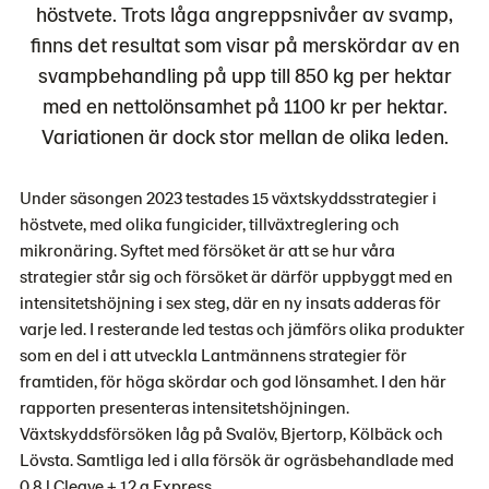
höstvete. Trots låga angreppsnivåer av svamp,
finns det resultat som visar på merskördar av en
svampbehandling på upp till 850 kg per hektar
med en nettolönsamhet på 1100 kr per hektar.
Variationen är dock stor mellan de olika leden.
Under säsongen 2023 testades 15 växtskyddsstrategier i
höstvete, med olika fungicider, tillväxtreglering och
mikronäring. Syftet med försöket är att se hur våra
strategier står sig och försöket är därför uppbyggt med en
intensitetshöjning i sex steg, där en ny insats adderas för
varje led. I resterande led testas och jämförs olika produkter
som en del i att utveckla Lantmännens strategier för
framtiden, för höga skördar och god lönsamhet. I den här
rapporten presenteras intensitetshöjningen.
Växtskyddsförsöken låg på Svalöv, Bjertorp, Kölbäck och
Lövsta. Samtliga led i alla försök är ogräsbehandlade med
0,8 l Cleave + 12 g Express.