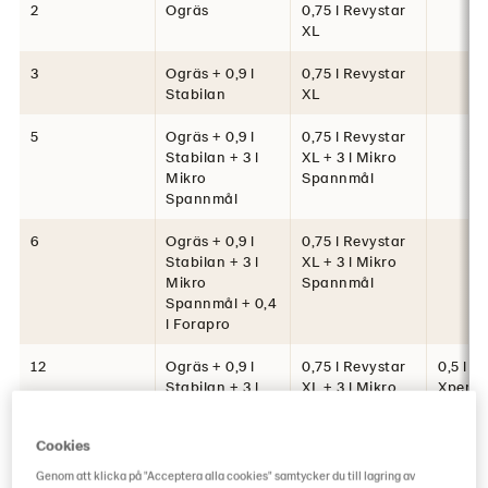
2
Ogräs
0,75 l Revystar
XL
3
Ogräs + 0,9 l
0,75 l Revystar
Stabilan
XL
5
Ogräs + 0,9 l
0,75 l Revystar
Stabilan + 3 l
XL + 3 l Mikro
Mikro
Spannmål
Spannmål
6
Ogräs + 0,9 l
0,75 l Revystar
Stabilan + 3 l
XL + 3 l Mikro
Mikro
Spannmål
Spannmål + 0,4
l Forapro
12
Ogräs + 0,9 l
0,75 l Revystar
0,5 l Fo
Stabilan + 3 l
XL + 3 l Mikro
Xpert
Mikro
Spannmål
Spannmål + 0,4
Cookies
l Forapro
Genom att klicka på "Acceptera alla cookies" samtycker du till lagring av