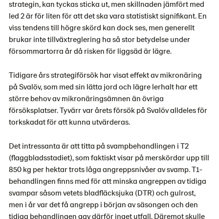
strategin, kan tyckas sticka ut, men skillnaden jämfört med
led 2 är för liten för att det ska vara statistiskt signifikant. En
viss tendens till högre skörd kan dock ses, men generellt
brukar inte tillväxtreglering ha så stor betydelse under
försommartorra år då risken för liggsäd är lägre.
Tidigare års strategiförsök har visat effekt av mikronäring
på Svalöv, som med sin lätta jord och lägre lerhalt har ett
större behov av mikronäringsämnen än övriga
försöksplatser. Tyvärr var årets försök på Svalöv alldeles för
torkskadat för att kunna utvärderas.
Det intressanta är att titta på svampbehandlingen i T2
(flaggbladsstadiet), som faktiskt visar på merskördar upp till
850 kg per hektar trots låga angreppsnivåer av svamp. T1-
behandlingen finns med för att minska angreppen av tidiga
svampar såsom vetets bladfläcksjuka (DTR) och gulrost,
men i år var det få angrepp i början av säsongen och den
tidiga behandlingen gav därför inget utfall. Däremot skulle