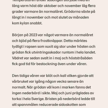
lång varm höst där oktober och november låg flera
grader varmare än normalåret. Grödorna växte på
långt in i november och mot slutet av månaden
kom kylan snabbt.
Början på 2023 var något varmare än normalåret
och bjöd på flera frostknäppar. Detta märktes
tydligt i rapsen som vuxit sig stor under hösten och
grödan fick utvintringsskador runtom i hela landet.
Vädret var sedan svalt in i maj och höststråsäden
fick god tid för bestockning även under våren.
Den tidiga våren var blöt och kall vilken gjorde att
vårbruket var igång någon vecka senare än
normalt. När grödan väl kom i marken fanns det
ingen nederbörd i sikte. Maj och juni präglades av
torka i hela Sverige. Bristen på nederbörd ledde till
att spannmålen reducerade sidoskotten som