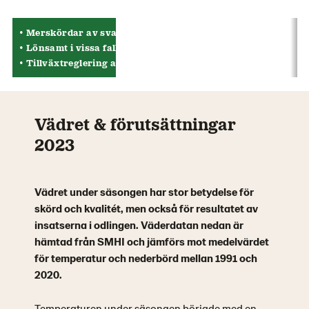
• Merskördar av svampbehandling på Kölbäck och Lövsta tr
• Lönsamt i vissa fall att svampbehandla, även torra år
• Tillväxtreglering av mindre betydelse under torra år då ri
Vädret & förutsättningar
2023
Vädret under säsongen har stor betydelse för
skörd och kvalitét, men också för resultatet av
insatserna i odlingen. Väderdatan nedan är
hämtad från SMHI och jämförs mot medelvärdet
för temperatur och nederbörd mellan 1991 och
2020.
Temperaturen under säsongen började med en