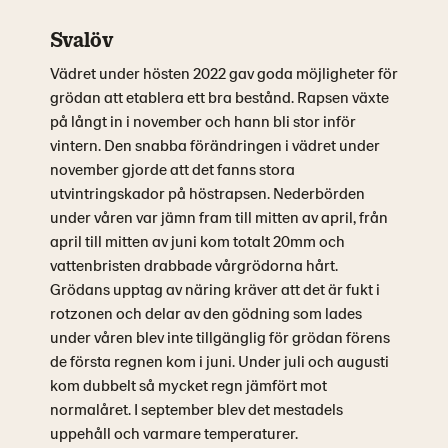
Svalöv
Vädret under hösten 2022 gav goda möjligheter för
grödan att etablera ett bra bestånd. Rapsen växte
på långt in i november och hann bli stor inför
vintern. Den snabba förändringen i vädret under
november gjorde att det fanns stora
utvintringskador på höstrapsen. Nederbörden
under våren var jämn fram till mitten av april, från
april till mitten av juni kom totalt 20mm och
vattenbristen drabbade vårgrödorna hårt.
Grödans upptag av näring kräver att det är fukt i
rotzonen och delar av den gödning som lades
under våren blev inte tillgänglig för grödan förens
de första regnen kom i juni. Under juli och augusti
kom dubbelt så mycket regn jämfört mot
normalåret. I september blev det mestadels
uppehåll och varmare temperaturer.