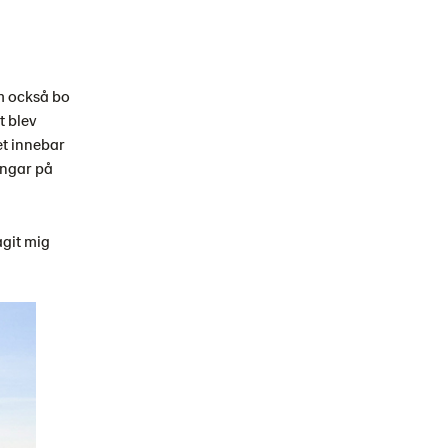
om också bo
t blev
et innebar
engar på
agit mig