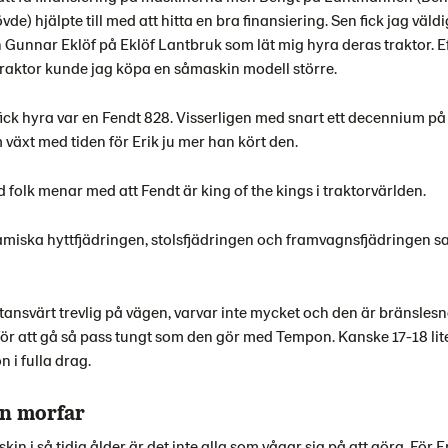
de) hjälpte till med att hitta en bra finansiering. Sen fick jag väld
h Gunnar Eklöf på Eklöf Lantbruk som lät mig hyra deras traktor. 
traktor kunde jag köpa en såmaskin modell större.
fick hyra var en Fendt 828. Visserligen med snart ett decennium p
växt med tiden för Erik ju mer han kört den.
d folk menar med att Fendt är king of the kings i traktorvärlden.
namiska hyttfjädringen, stolsfjädringen och framvagnsfjädringen s
tansvärt trevlig på vägen, varvar inte mycket och den är bränslesn
för att gå så pass tungt som den gör med Tempon. Kanske 17-18 lit
 i fulla drag.
ån morfar
in i så tidig ålder är det inte alla som vågar sig på att göra. För E