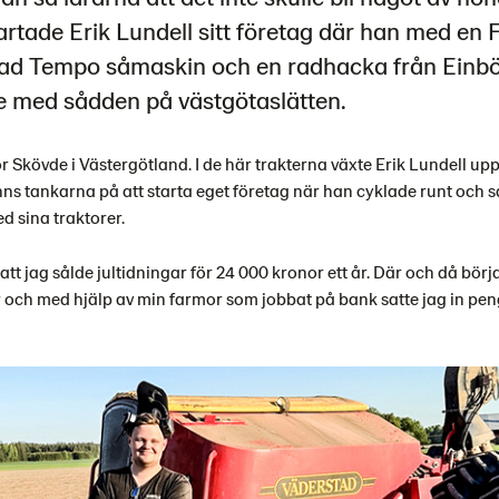
tade Erik Lundell sitt företag där han med en F
ad Tempo såmaskin och en radhacka från Einbö
e med sådden på västgötaslätten.
r Skövde i Västergötland. I de här trakterna växte Erik Lundell up
nns tankarna på att starta eget företag när han cyklade runt och 
 sina traktorer.
tt jag sålde jultidningar för 24 000 kronor ett år. Där och då börj
och med hjälp av min farmor som jobbat på bank satte jag in pen