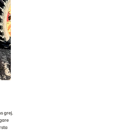
s grej.
igare
rsta