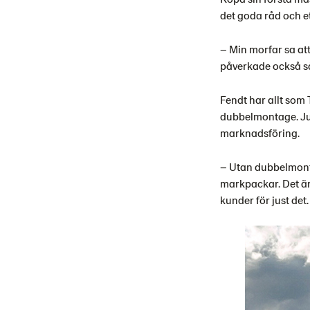
det goda råd och et
– Min morfar sa att
påverkade också såk
Fendt har allt som
dubbelmontage. Jus
marknadsföring.
– Utan dubbelmonta
markpackar. Det är 
kunder för just det