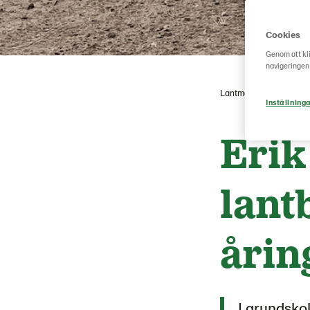
Cookies
Genom att kli
navigeringen
Lantmännen Lantbruk 
Inställninga
Erik
lant
årin
I grundskol