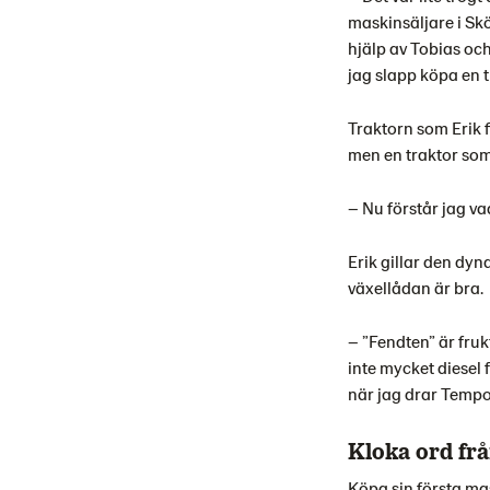
maskinsäljare i Sköv
hjälp av Tobias oc
jag slapp köpa en 
Traktorn som Erik 
men en traktor som 
– Nu förstår jag va
Erik gillar den dy
växellådan är bra.
– ”Fendten” är fruk
inte mycket diesel 
när jag drar Tempon
Kloka ord fr
Köpa sin första mask