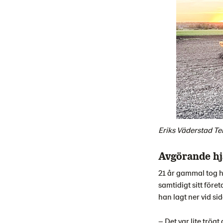
Eriks Väderstad Te
Avgörande hj
21 år gammal tog h
samtidigt sitt för
han lagt ner vid si
– Det var lite trö