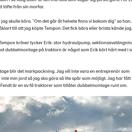
t löfte från sin morfar.
 jag skulle köra. ”Om det går åt helvete finns vi bakom dig” sa han.
lart till att jag köpte Tempon. Det fick bära eller brista kände jag
 Tempon kräver tycker Erik: stor hydraulpump, sektionsavstängni
t dubbelmontage på traktorn är något som Erik kört hårt med i s
ge blir det markpackning. Jag vill inte vara en entreprenör som
inte min jord så jag ska göra så lite spår som möjligt. Jag har få
. Fendt är en av få traktorer som tillåter dubbelmontage runt om.