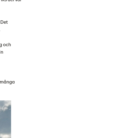
 Det
.
ng och
in
tt många