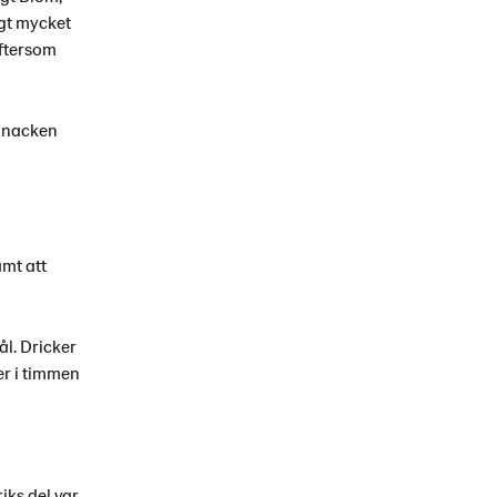
igt mycket
Eftersom
å nacken
amt att
ål. Dricker
er i timmen
riks del var