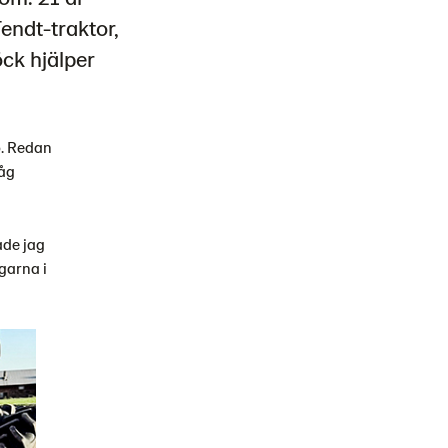
endt-traktor,
ck hjälper
p. Redan
såg
ade jag
garna i