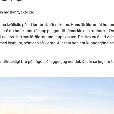
fin maskin tyckte jag.
jobba kvällstid på ett lantbruk efter skolan. Hans föräldrar lät hon
ill så att han kunde få ihop pengar till såmaskin och radhacka. De
 tid hos sina morföräldrar under uppväxten. De drev ett åkeri vilk
ed lastbilar, tvätt och så vidare. Allt som han har kunnat tjäna p
.
 tillräckligt bra på något så lägger jag ner det. Det är så jag har t