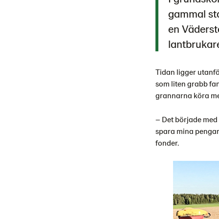
gammal star
en Väderst
lantbrukar
Tidan ligger utanfö
som liten grabb fa
grannarna köra med
– Det började med a
spara mina pengar 
fonder.