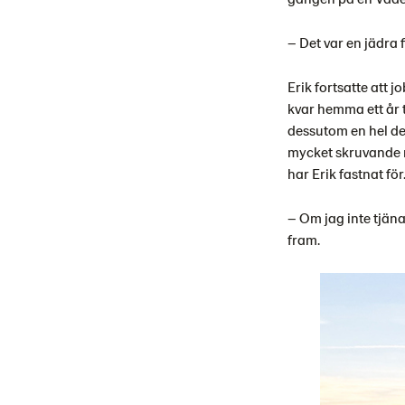
– Det var en jädra 
Erik fortsatte att 
kvar hemma ett år t
dessutom en hel del
mycket skruvande m
har Erik fastnat för
– Om jag inte tjänar
fram.