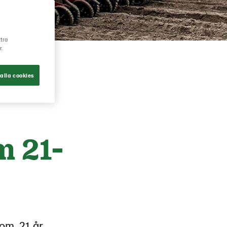
ttra
r.
alla cookies
m 21-
nom. 21 år