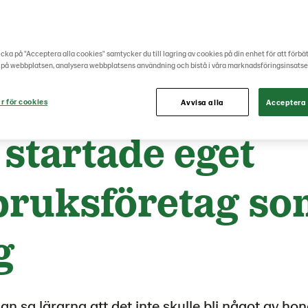
cka på "Acceptera alla cookies" samtycker du till lagring av cookies på din enhet för att förbä
 på webbplatsen, analysera webbplatsens användning och bistå i våra marknadsföringsinsatse
& Maskin
Upptäck mer
Erik startade eget lantbruksföretag som 21-åring
r för cookies
Avvisa alla
Acceptera 
 startade eget
bruksföretag so
g
an sa lärarna att det inte skulle bli något av ho