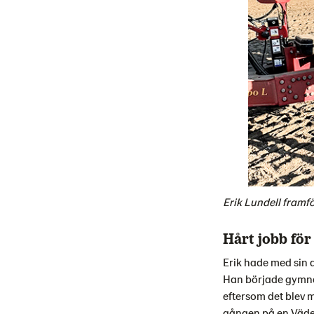
Erik Lundell framfö
Hårt jobb för
Erik hade med sin d
Han började gymna
eftersom det blev m
gången på en Väde