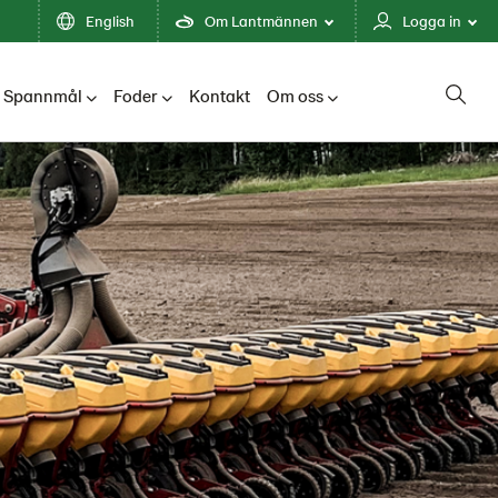
English
Om Lantmännen
Logga in
Spannmål
Foder
Kontakt
Om oss