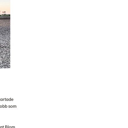
tartade
 jobb som
ngt Blom,