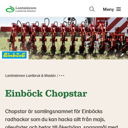
Meny
Lantmännen Lantbruk & Maskin
• • •
Einböck Chopstar
Chopstar är samlingsnamnet för Einböcks
radhackor som du kan hacka allt från majs,
oljeväxter och betor till åkerböna, spannmål med