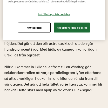
webbplatsens användning och bistå i våra marknadsföringsinsatser.
Inställningar för cookies
Radhackning med kamerastyrning
Avvisa alla
Acceptera alla cookies
Chopstar kan utrustas med kamerastyrning. Den läser över
två, alternativt tre rader och även tredimensionellt på
höjden. Det gör att den blir extra exakt och att den går
hundra procent i rad. Med hjälp av kameran kan grödan
urskiljas från ogräset.
När du kommer in i kilar eller fram till en vändteg gör
sektionskontrollen att varje parallellogram lyfter efterhand
så att du verkligen hackar in i alla kilar och ändå fram till
vändtegen. Det gör att hela fältet, varje liten yta, kommer bli
hackat. Detta styrs med hjälp av traktorns GPS-signal.