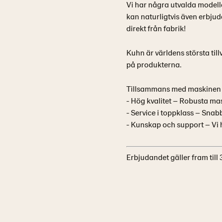
Vi har några utvalda modelle
kan naturligtvis även erbjud
direkt från fabrik!
Kuhn är världens största ti
på produkterna.
Tillsammans med maskinen 
- Hög kvalitet – Robusta ma
- Service i toppklass – Snab
-
Kunskap och support – Vi hj
Erbjudandet gäller fram till 31