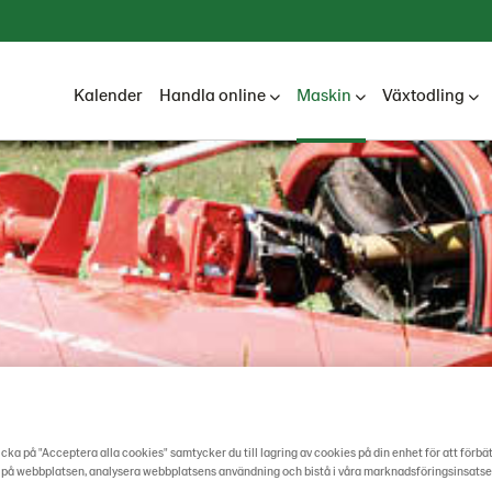
Kalender
Handla online
Maskin
Växtodling
cka på "Acceptera alla cookies" samtycker du till lagring av cookies på din enhet för att förbä
 på webbplatsen, analysera webbplatsens användning och bistå i våra marknadsföringsinsatse