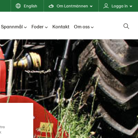
English
Om Lantmännen
Logga in
Spannmål
Foder
Kontakt
Om oss
ttra
r.