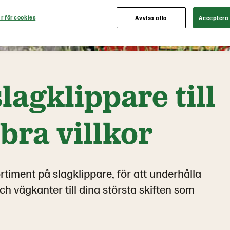
r för cookies
Avvisa alla
Acceptera 
lagklippare till
 bra villkor
rtiment på slagklippare, för att underhålla
och vägkanter till dina största skiften som