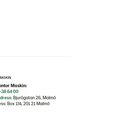
MASKIN
ntor Maskin:
-38 64 00
dress
: Bjurögatan 26, Malmö
ss: Box 174, 201 21 Malmö