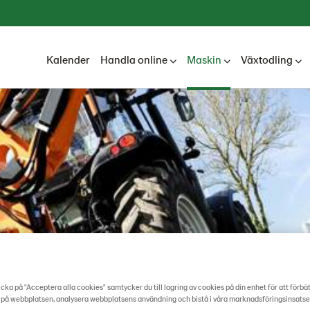
Kalender
Handla online
Maskin
Växtodling
cka på "Acceptera alla cookies" samtycker du till lagring av cookies på din enhet för att förbä
 på webbplatsen, analysera webbplatsens användning och bistå i våra marknadsföringsinsatse