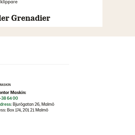
klippare
er Grenadier
MASKIN
ntor Maskin:
-38 64 00
dress
: Bjurögatan 26, Malmö
ss: Box 174, 201 21 Malmö