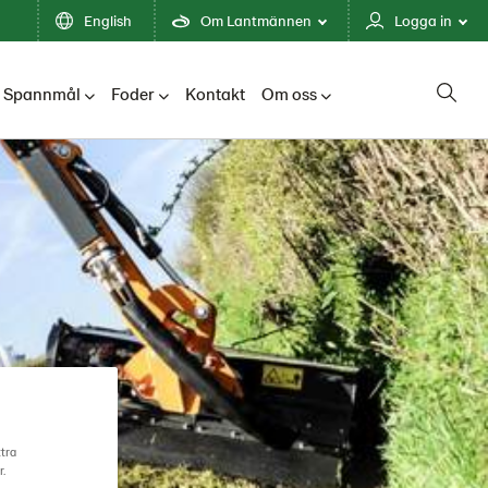
English
Om Lantmännen
Logga in
Spannmål
Foder
Kontakt
Om oss
ttra
r.