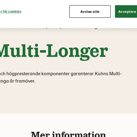
r för cookies
Avvisa alla
Acceptera 
Maskin
Produkter
Redskap
Grönyta
Kuhn Multi-Longer
ulti-Longer
 och högpresterande komponenter garanterar Kuhns Multi-
ånga år framöver.
Mer information