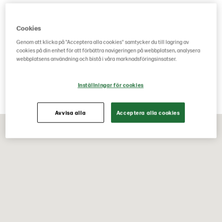
Cookies
Kontaktinformation
Genom att klicka på "Acceptera alla cookies" samtycker du till lagring av
cookies på din enhet för att förbättra navigeringen på webbplatsen, analysera
Besöksadress
webbplatsens användning och bistå i våra marknadsföringsinsatser.
Stationsvägen 7
231 95 Alstad
Inställningar för cookies
Avvisa alla
Acceptera alla cookies