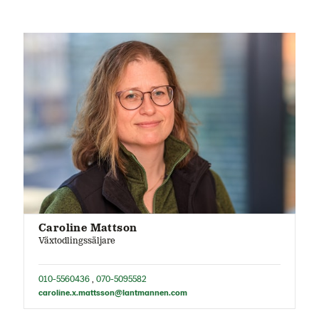
Caroline Mattson
Växtodlingssäljare
010-5560436
,
070-5095582
caroline.x.mattsson@lantmannen.com