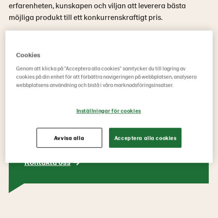
erfarenheten, kunskapen och viljan att leverera bästa
möjliga produkt till ett konkurrenskraftigt pris.
Redskapssortimentet innehåller bl a skopor, grepar,
adapters, balhanteringsredskap, lyftredskap, justeringsbalk,
Cookies
truckredskap och lådvändare.
Genom att klicka på "Acceptera alla cookies" samtycker du till lagring av
cookies på din enhet för att förbättra navigeringen på webbplatsen, analysera
webbplatsens användning och bistå i våra marknadsföringsinsatser.
Inställningar för cookies
Vill du ha en offert?
Avvisa alla
Acceptera alla cookies
Prata med en av våra säljare!
Kontakta oss