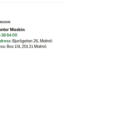
MASKIN
ntor Maskin:
-38 64 00
dress
: Bjurögatan 26, Malmö
ss: Box 174, 201 21 Malmö