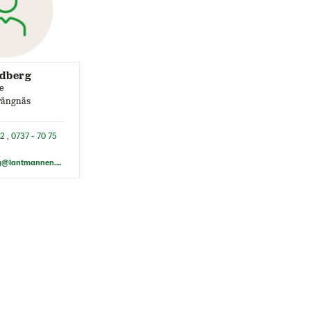
edberg
e
rängnäs
62
,
0737 - 70 75
felix.smedberg@lantmannen.com