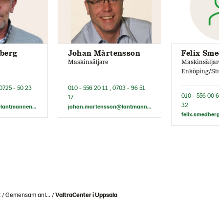
berg
Johan Mårtensson
Felix Sm
Maskinsäljare
Maskinsäljar
Enköping/St
0725 - 50 23
010 - 556 20 11
,
0703 - 96 51
010 - 556 00 
17
32
joakim.hovberg@lantmannen.com
johan.martensson@lantmannen.com
t
Gemensam anl...
ValtraCenter i Uppsala