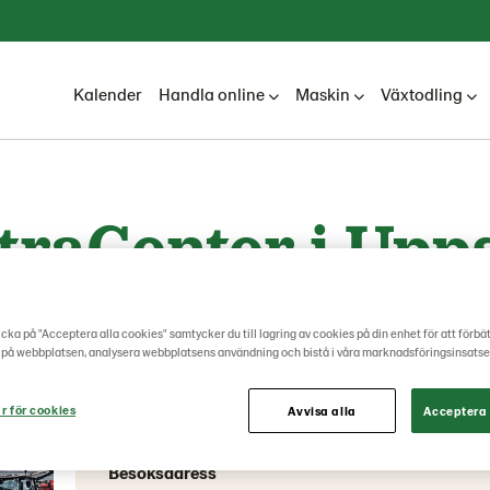
Kalender
Handla online
Maskin
Växtodling
traCenter i Upp
r bokning - kontakta någon av våra maskinsälja
cka på "Acceptera alla cookies" samtycker du till lagring av cookies på din enhet för att förbä
 på webbplatsen, analysera webbplatsens användning och bistå i våra marknadsföringsinsatse
r för cookies
Avvisa alla
Acceptera 
Kontaktinformation
Besöksadress