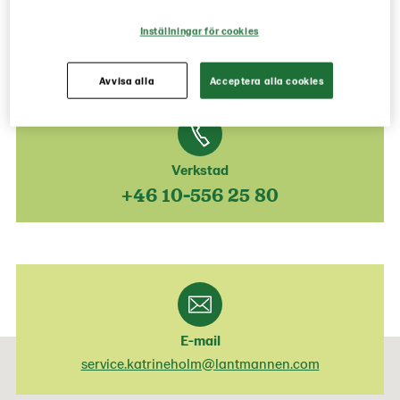
+46 10-556 25 70
Inställningar för cookies
Avvisa alla
Acceptera alla cookies
Verkstad
+46 10-556 25 80
E-mail
service.katrineholm@lantmannen.com