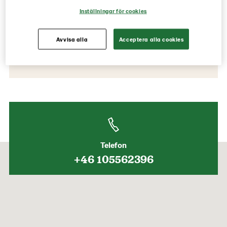
Inställningar för cookies
Kontaktinformation
Besöksadress
Avvisa alla
Acceptera alla cookies
Umeå Uthamn
913 32 Holmsund
Telefon
+46 105562396