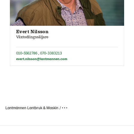
Evert Nilsson
Växtodlingssäljare
010-5562786
,
070-3383213
evert.nilsson@lantmannen.com
Lantmännen Lantbruk & Maskin
• • •