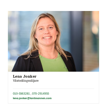
Lena Jonker
Växtodlingssäljare
010-5563281
,
070-2914955
lena.jonker@lantmannen.com