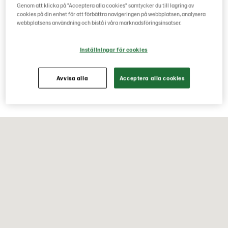
Genom att klicka på "Acceptera alla cookies" samtycker du till lagring av
cookies på din enhet för att förbättra navigeringen på webbplatsen, analysera
webbplatsens användning och bistå i våra marknadsföringsinsatser.
Kontaktinformation
Inställningar för cookies
Besöksadress
Nordwallsgatan 7 Box 8001
633 46 Eskilstuna
Avvisa alla
Acceptera alla cookies