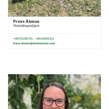
Frans Åhman
Växtodlingssäljare
+46703289791
,
+46105561915
frans.ahman@lantmannen.com