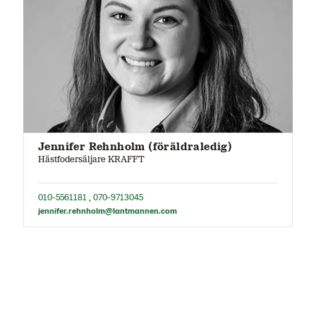
Jennifer Rehnholm (föräldraledig)
Hästfodersäljare KRAFFT
010-5561181
,
070-9713045
jennifer.rehnholm@lantmannen.com