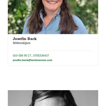
Josefin Back
Nötforsäljare
010-556 90 27
,
0705336437
josefin.back@lantmannen.com