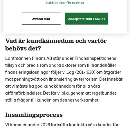
Inställningar för cookies
din verksamhet, dvs information om hur ditt företags
transaktioner normalt sker. Genom att känna våra kunder
blir det lättare för oss att identifiera avvikande transaktioner
Avvisa alla
Acceptera alla cookies
som kan ha sin grund i brottslighet.
Vad är kundkännedom och varför
behövs det?
Lantmännen Finans AB står under Finansinspektionens
tillsyn och precis som andra aktörer som tillhandahåller
finansieringslösningar följer vi Lag (2017:630) om åtgärder
mot penningtvätt och finansiering av terrorism. Det innebär
att vi måste ha god kundkännedom för alla våra
affärsförbindelser. Det får vi bl.a. genom att regelbundet
ställa frågor till kunden om dennes verksamhet.
Insamlingsprocess
Vi kommer under 2026 fortsätta kontakta våra kunder för