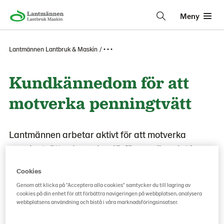
Meny
Lantmännen Lantbruk & Maskin
• • •
Kundkännedom för att
motverka penningtvätt
Lantmännen arbetar aktivt för att motverka
penningtvätt och samlar därför regelbundet in
kundkännedom om våra kunder.
Cookies
Genom att klicka på "Acceptera alla cookies" samtycker du till lagring av
Information om kundkännedom
cookies på din enhet för att förbättra navigeringen på webbplatsen, analysera
webbplatsens användning och bistå i våra marknadsföringsinsatser.
Att motverka penningtvätt är viktigt för Lantmännen och en
del i detta arbete är att samla in kundkännedom om dig och