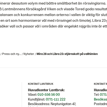
nerar dessutom volym med bättre smältbarhet än rörsvinglarna. I
å Lantmännens försöksgård Viken och visade Tored goda resultat
lansen och konkurrensen mellan arterna i vallen är viktig för slut
 en art som harmoniserar väl med rörsvingel och timotej. Libra 23 
äker vall och passar väl i områden där engelskt rajgräs inte är ett 
Press och ny...
Nyheter
Mira 28 och Libra 23: stjärnskott på vallhimlen
KONTAKT LANTBRUK
KONTAKT 
Huvudkontor Lantbruk:
Huvudko
Växel:
010-556 56 00
Tel:
0771
Kundtjänst:
0771-111 222
Besöksa
Besöksadress: Neptunigatan 47,
Postadre