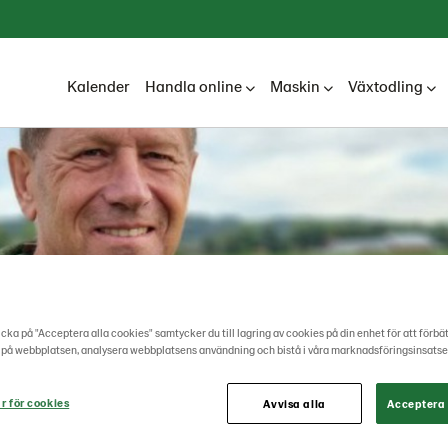
Kalender
Handla online
Maskin
Växtodling
cka på "Acceptera alla cookies" samtycker du till lagring av cookies på din enhet för att förbä
 på webbplatsen, analysera webbplatsens användning och bistå i våra marknadsföringsinsatse
r för cookies
Avvisa alla
Acceptera 