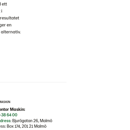
 ett
 i
resultatet
ger en
alternativ.
MASKIN
ntor Maskin:
-38 64 00
dress
: Bjurögatan 26, Malmö
ss: Box 174, 201 21 Malmö