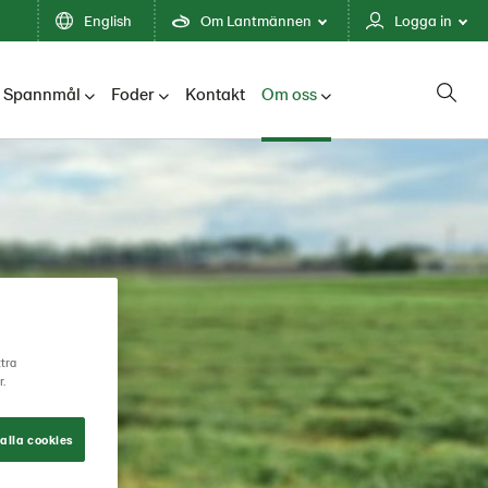
English
Om Lantmännen
Logga in
Spannmål
Foder
Kontakt
Om oss
ttra
r.
alla cookies