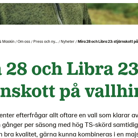
& Maskin
Om oss
Press och ny...
Nyheter
Mira 28 och Libra 23: stjärnskott p
 28 och Libra 23
rnskott på vallh
nter efterfrågar allt oftare en vall som klarar a
fem gånger per säsong med hög TS-skörd samtidig
en bra kvalitet, gärna kunna kombineras i en maj