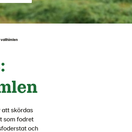
å vallhimlen
:
imlen
v att skördas
t som fodret
sfoderstat och