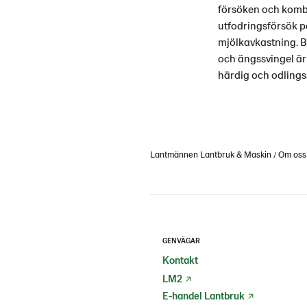
försöken och kombi
utfodringsförsök p
mjölkavkastning. Ba
och ängssvingel är
härdig och odlingss
Lantmännen Lantbruk & Maskin
Om oss
GENVÄGAR
Kontakt
LM2
E-handel Lantbruk