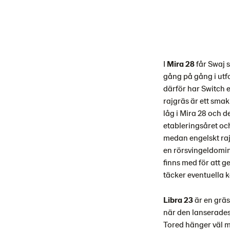
I
Mira 28
får Swaj s
gång på gång i utfo
därför har Switch e
rajgräs är ett smak
låg i Mira 28 och d
etableringsåret och
medan engelskt rajg
en rörsvingeldomin
finns med för att ge 
täcker eventuella k
Libra 23
är en gräs
när den lanserades
Tored hänger väl m