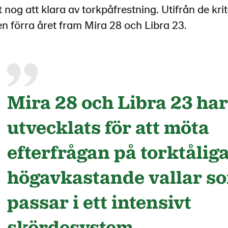
 nog att klara av torkpåfrestning. Utifrån de kri
 förra året fram Mira 28 och Libra 23.
Mira 28 och Libra 23 har
utvecklats för att möta
efterfrågan på torktålig
högavkastande vallar s
passar i ett intensivt
skördesystem.