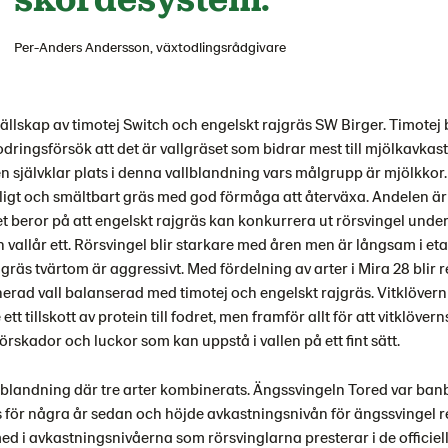
Per-Anders Andersson, växtodlingsrådgivare
ällskap av timotej Switch och engelskt rajgräs SW Birger. Timotej 
dringsförsök att det är vallgräset som bidrar mest till mjölkavkas
n självklar plats i denna vallblandning vars målgrupp är mjölkkor.
ligt och smältbart gräs med god förmåga att återväxa. Andelen är 
et beror på att engelskt rajgräs kan konkurrera ut rörsvingel unde
 vallår ett. Rörsvingel blir starkare med åren men är långsam i et
räs tvärtom är aggressivt. Med fördelning av arter i Mira 28 blir r
erad vall balanserad med timotej och engelskt rajgräs. Vitklövern
ett tillskott av protein till fodret, men framför allt för att vitklöver
örskador och luckor som kan uppstå i vallen på ett fint sätt.
blandning där tre arter kombinerats. Ängssvingeln Tored var ba
 för några år sedan och höjde avkastningsnivån för ängssvingel re
ed i avkastningsnivåerna som rörsvinglarna presterar i de officiel