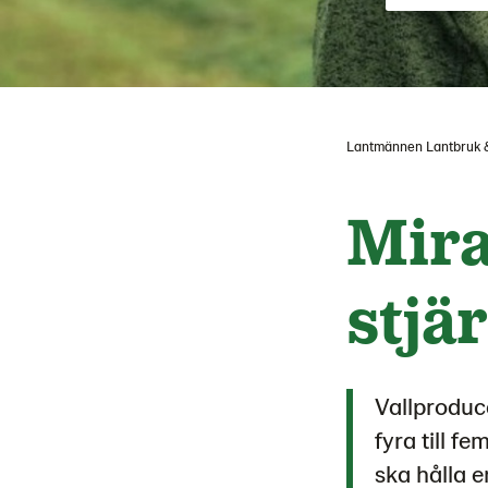
Lantmännen Lantbruk 
Mira
stjä
Vallproduce
fyra till 
ska hålla 