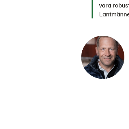
vara robust
Lantmännen