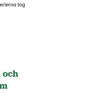
terierna tog
a och
om