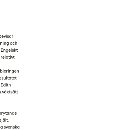
bevisar
tning och
 Engelskt
relativt
r
ableringen
esultatet
 Edith
ns växtsätt
nbrytande
jält.
la svenska