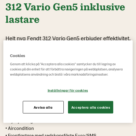
312 Vario Gen5 inklusive
lastare
Helt nya Fendt 312 Vario Gen5 erbjuder effektivitet,
körkomfort och precision i varje moment. Med
steglös Vario-transmission och modern förarmiljö
Cookies
får du en traktor som är lika självklar i fält som på
Genom att klicka på "Acceptera alla cookies" samtycker du till lagring av
cookies på din enhet för att förbättra navigeringen på webbplatsen, analysera
gårdsplanen. I kampanjutförandet ingår lastare,
webbplatsens användning och bistå i våra marknadsföringsinsatser.
vilket gör maskinen redo att arbeta direkt från
första dagen.
Inställningar för cookies
• Steglös Variotransmission
Avvisa alla
Acceptera alla cookies
• 133 hk (Dynamic Performance)
• Hyttfjädring
• Aircondition
• Frontlastare med redskapsfäste Euro/SMS